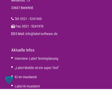
Meisenstr. 73
33607 Bielefeld
Tel:
0521 - 5241960
Fax: 0521 - 5241970
E-Mail:
info@label-software.de
Aktuelle Infos
Interview: Label Terminplanung
„Label Mobile ist ein super Tool“
KI im Handwerk
Label KI-Assistent
Leitung Arbeitskreis beim BVBS