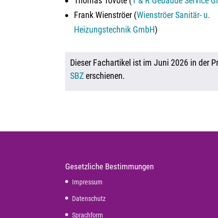
Thomas Tovote (
T & R Gebäude Service 
Frank Wienströer (
Wienströer Sanitär- u.
Heizungstechnik GmbH
)
Dieser Fachartikel ist im Juni 2026 in der 
SBZ
erschienen.
Gesetzliche Bestimmungen
Impressum
Datenschutz
Sprachform