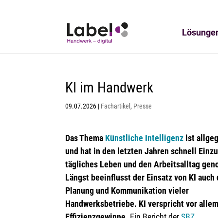
Lösunge
KI im Handwerk
09.07.2026
|
Fachartikel
,
Presse
Das Thema
Künstliche Intelligenz
ist allge
und hat in den letzten Jahren schnell Einzu
tägliches Leben und den Arbeitsalltag ge
Längst beeinflusst der Einsatz von KI auch 
Planung und Kommunikation vieler
Handwerksbetriebe.
KI verspricht vor allem
Effizienzgewinne.
Ein Bericht der
SBZ
.