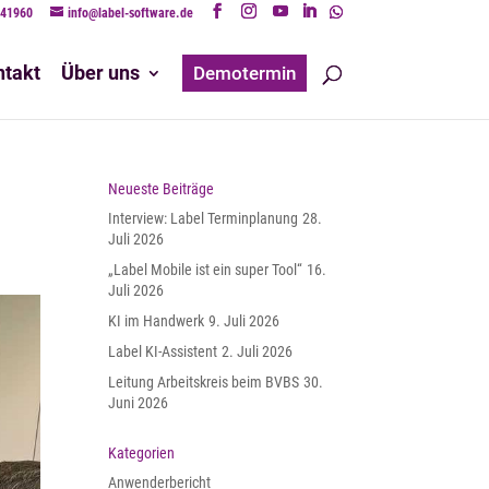
241960
info@label-software.de
ntakt
Über uns
Demotermin
Neueste Beiträge
Interview: Label Terminplanung
28.
Juli 2026
„Label Mobile ist ein super Tool“
16.
Juli 2026
KI im Handwerk
9. Juli 2026
Label KI-Assistent
2. Juli 2026
Leitung Arbeitskreis beim BVBS
30.
Juni 2026
Kategorien
Anwenderbericht