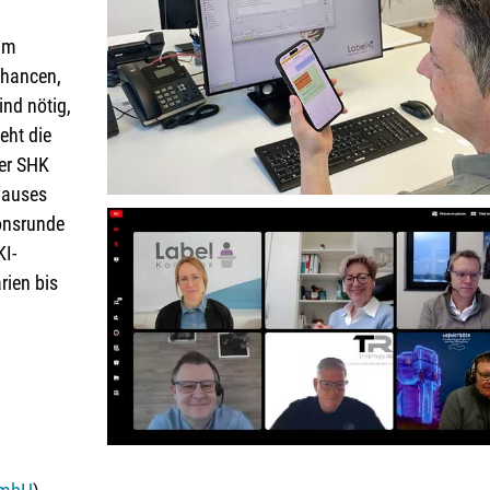
 im
Chancen,
ind nötig,
eht die
er SHK
hauses
ionsrunde
KI-
ien bis