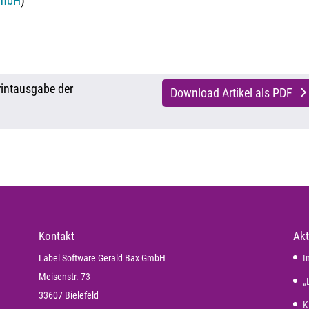
GmbH
)
Printausgabe der
Download Artikel als PDF
Kontakt
Akt
Label Software Gerald Bax GmbH
I
Meisenstr. 73
„
33607 Bielefeld
K