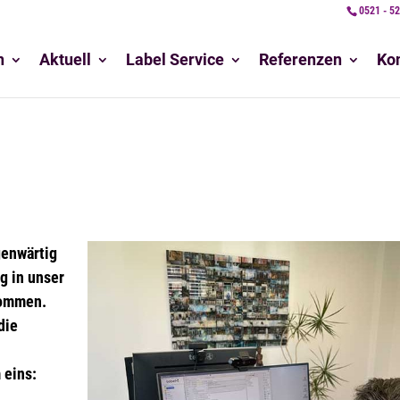
0521 - 5
n
Aktuell
Label Service
Referenzen
Ko
genwärtig
g in unser
nommen.
die
 eins: