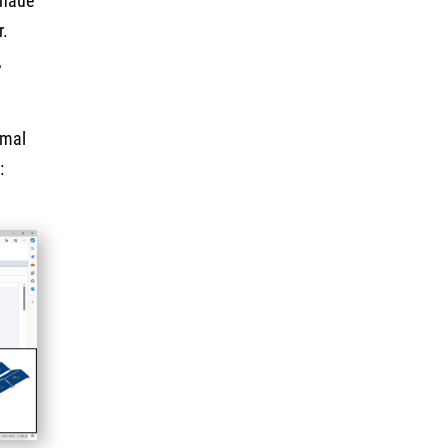
enaue
r.
,
nmal
: