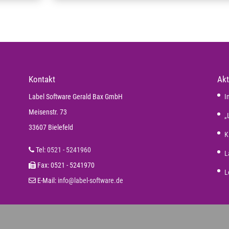
Kontakt
Akt
Label Software Gerald Bax GmbH
I
Meisenstr. 73
„
33607 Bielefeld
K
Tel:
0521 - 5241960
L
Fax: 0521 - 5241970
L
E-Mail:
info@label-software.de