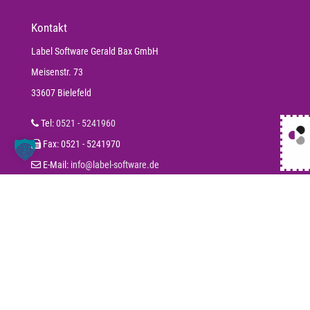
Kontakt
Label Software Gerald Bax GmbH
Meisenstr. 73
33607 Bielefeld
Tel:
0521 - 5241960
Fax: 0521 - 5241970
E-Mail:
info@label-software.de
Aktuelle Infos
Interview: Label Terminplanung
„Label Mobile ist ein super Tool“
KI im Handwerk
Label KI-Assistent